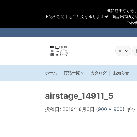
誠に勝手ながら
上記の期間中もご注文を承りますが、商品出荷及び
ご不
Skip
to
content
検
索
結
果
ホーム
商品一覧
カタログ
お知らせ
airstage_14911_5
投稿日:
2019年8月6日
(
900 × 900
) ギ