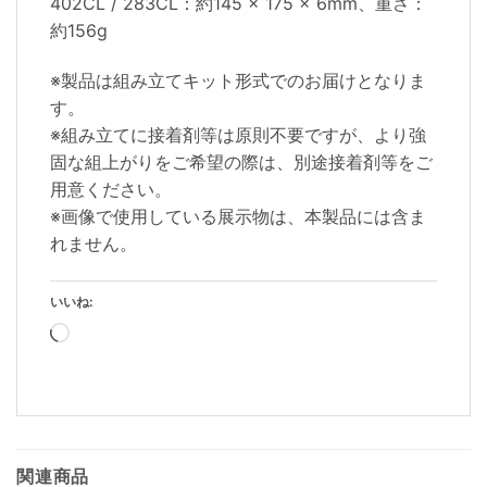
402CL / 283CL：約145 × 175 × 6mm、重さ：
約156g
※製品は組み立てキット形式でのお届けとなりま
す。
※組み立てに接着剤等は原則不要ですが、より強
固な組上がりをご希望の際は、別途接着剤等をご
用意ください。
※画像で使用している展示物は、本製品には含ま
れません。
いいね:
読
み
込
み
中…
関連商品