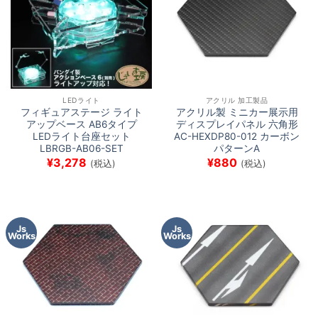
LEDライト
アクリル 加工製品
フィギュアステージ ライト
アクリル製 ミニカー展示用
アップベース AB6タイプ
ディスプレイパネル 六角形
LEDライト台座セット
AC-HEXDP80-012 カーボン
LBRGB-AB06-SET
パターンA
¥
3,278
¥
880
(税込)
(税込)
Js
Js
Works
Works