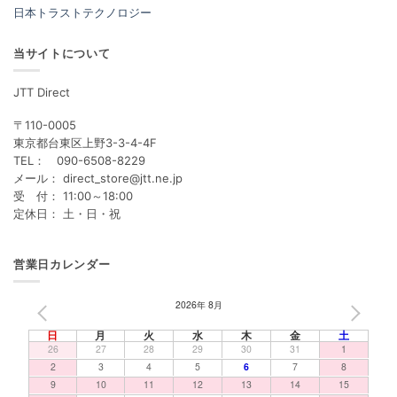
日本トラストテクノロジー
当サイトについて
JTT Direct
〒110-0005
東京都台東区上野3-3-4-4F
TEL： 090-6508-8229
メール： direct_store@jtt.ne.jp
受 付： 11:00～18:00
定休日： 土・日・祝
営業日カレンダー
2026年 8月
PREV
NEXT
日
月
火
水
木
金
土
26
27
28
29
30
31
1
2
3
4
5
6
7
8
9
10
11
12
13
14
15