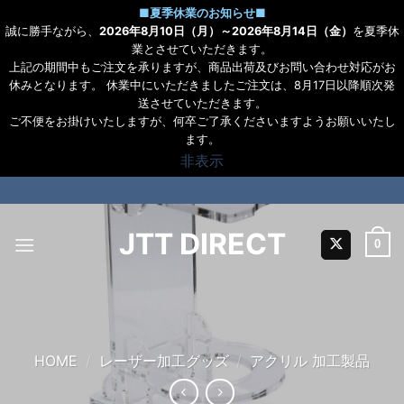
■
夏季休業のお知らせ
■
誠に勝手ながら、
2026年8月10日（月）～2026年8月14日（金）
を夏季休
業とさせていただきます。
上記の期間中もご注文を承りますが、商品出荷及びお問い合わせ対応がお
休みとなります。 休業中にいただきましたご注文は、8月17日以降順次発
送させていただきます。
ご不便をお掛けいたしますが、何卒ご了承くださいますようお願いいたし
ます。
非表示
Skip
to
content
JTT DIRECT
0
HOME
/
レーザー加工グッズ
/
アクリル 加工製品