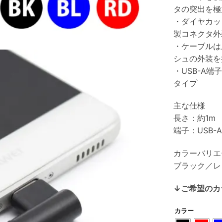
タの突出を極
・ダイヤカッ
製コネクタ外
・ケーブルは
シュの外装を
・USB-A
タイプ
主な仕様
長さ：約1m
端子：USB-A
カラーバリエ
ブラック／レ
↓ご希望のカ
カラー