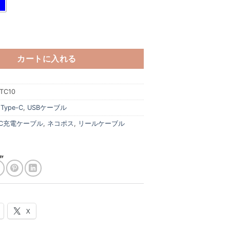
L型ケーブル for Type-C 1.0M - AHLTC10 個
カートに入れる
TC10
:
Type-C
,
USBケーブル
e-C充電ケーブル
,
ネコポス
,
リールケーブル
X