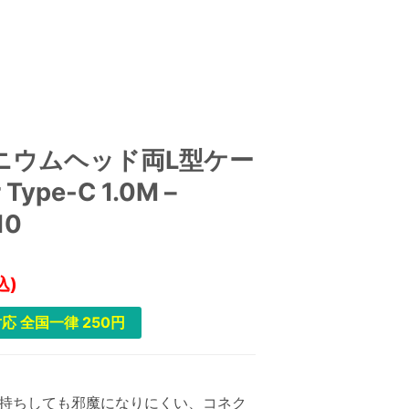
ニウムヘッド両L型ケー
 Type-C 1.0M –
10
込)
応 全国一律 250円
持ちしても邪魔になりにくい、コネク