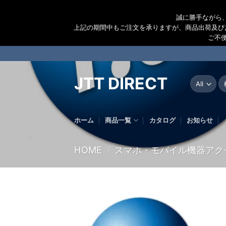
誠に勝手ながら
上記の期間中もご注文を承りますが、商品出荷及び
ご不
Skip
to
content
JTT DIRECT
検
索
結
果
ホーム
商品一覧
カタログ
お知らせ
HOME
/
スマホ・モバイル機器アク