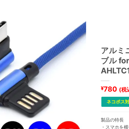
アルミ
ブル for
AHLTC
780
¥
(税
ネコポス対
製品の特長
・スマホを横