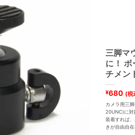
三脚マ
に！ 
チメント
680
¥
(税
カメラ用三脚
20UNC)
装着すれば、
きが自由自在