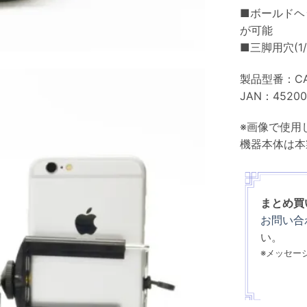
■ボールドヘ
が可能
■三脚用穴(1/4
製品型番：CA
JAN：45200
※画像で使用
機器本体は本
まとめ買
お問い合
い。
※メッセー