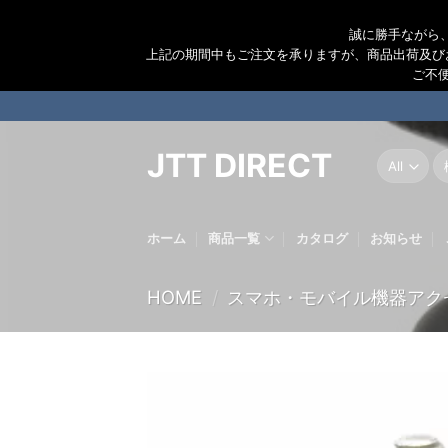
誠に勝手ながら
上記の期間中もご注文を承りますが、商品出荷及び
ご不
Skip
to
content
JTT DIRECT
検
索
結
果
ホーム
商品一覧
カタログ
お知らせ
HOME
/
スマホ・モバイル機器アク