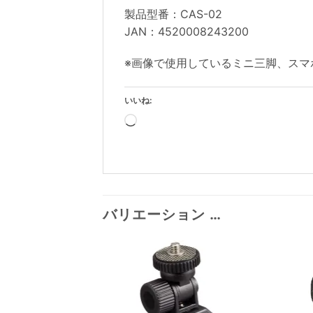
製品型番：CAS-02
JAN：4520008243200
※画像で使用しているミニ三脚、スマ
いいね:
読
み
込
み
中…
バリエーション …