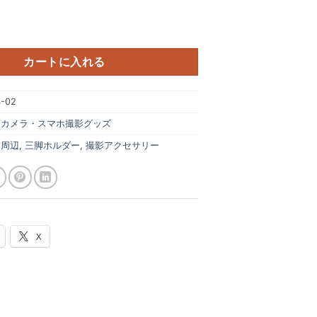
度自由自在に！ ボールヘッド 三脚アタッチメント CAS-02 個
カートに入れる
-02
:
カメラ・スマホ撮影グッズ
ラ周辺
,
三脚ホルダー
,
撮影アクセサリー
X