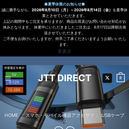
■
夏季休業のお知らせ
■
誠に勝手ながら、
2026年8月10日（月）～2026年8月14日（金）
を夏季休
業とさせていただきます。
上記の期間中もご注文を承りますが、商品出荷及びお問い合わせ対応がお
休みとなります。 休業中にいただきましたご注文は、8月17日以降順次発
送させていただきます。
ご不便をお掛けいたしますが、何卒ご了承くださいますようお願いいたし
ます。
非表示
Skip
to
content
JTT DIRECT
0
HOME
/
スマホ・モバイル機器アクセサリ
/
USBケーブ
ル