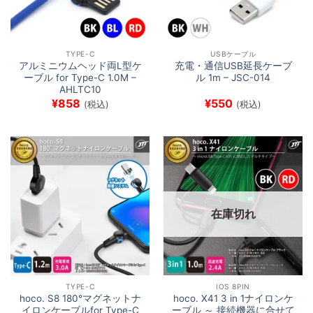
TYPE-C
USBケーブル
アルミニウムヘッド両L型ケ
充電・通信USB延長ケーブ
ーブル for Type-C 1.0M –
ル 1m – JSC-014
AHLTC10
¥
858
¥
550
(税込)
(税込)
在庫切れ
TYPE-C
IOS 8PIN
hoco. S8 180°マグネットナ
hoco. X41 3 in 1ナイロンケ
イロンケーブルfor Type-C
ーブル ～ 接続機器に合せて