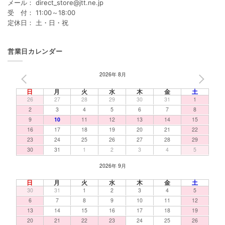
メール： direct_store@jtt.ne.jp
受 付： 11:00～18:00
定休日： 土・日・祝
営業日カレンダー
2026年 8月
PREV
NEXT
日
月
火
水
木
金
土
26
27
28
29
30
31
1
2
3
4
5
6
7
8
9
10
11
12
13
14
15
16
17
18
19
20
21
22
23
24
25
26
27
28
29
30
31
1
2
3
4
5
2026年 9月
日
月
火
水
木
金
土
30
31
1
2
3
4
5
6
7
8
9
10
11
12
13
14
15
16
17
18
19
20
21
22
23
24
25
26