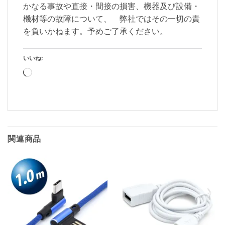
かなる事故や直接・間接の損害、機器及び設備・
機材等の故障について、 弊社ではその一切の責
を負いかねます。予めご了承ください。
いいね:
読
み
込
み
中…
関連商品