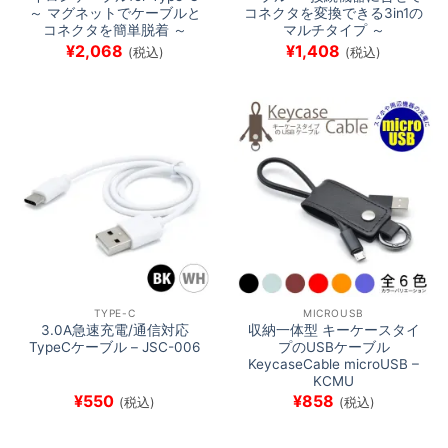
～ マグネットでケーブルと
コネクタを変換できる3in1の
コネクタを簡単脱着 ～
マルチタイプ ～
¥
2,068
¥
1,408
(税込)
(税込)
TYPE-C
MICROUSB
3.0A急速充電/通信対応
収納一体型 キーケースタイ
TypeCケーブル – JSC-006
プのUSBケーブル
KeycaseCable microUSB –
KCMU
¥
550
¥
858
(税込)
(税込)