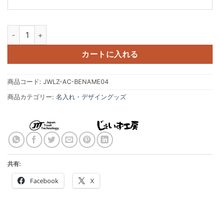
干支守護尊 辰年 巳年 たつどし へびどし 普賢菩薩 梵字アクリルキー
カートに入れる
商品コード:
JWLZ-AC-BENAME04
商品カテゴリー:
名入れ・デザイングッズ
共有:
Facebook
X