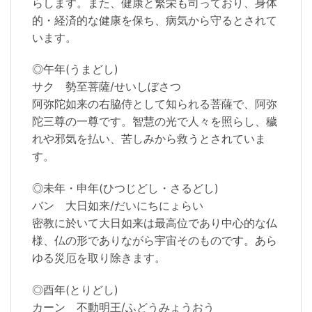
らします。また、健康と繁栄も司っており、身体
的・経済的な健康を保ち、病気から守るとされて
います。
◎午年(うまどし)
サク 勢至菩薩/せいしぼさつ
阿弥陀如来の右脇侍として知られる菩薩で、阿弥
陀三尊の一尊です。智慧の光で人々を照らし、穢
れや邪気を払い、苦しみから救うとされていま
す。
◎未年・申年(ひつじどし・さるどし)
バン 大日如来/だいにちにょらい
密教に於いて大日如来は最高位であり中心的な仏
様、仏の形でありながら宇宙そのものです。あら
ゆる災厄を取り除きます。
◎酉年(とりどし)
カーン 不動明王/ふどうみょうおう