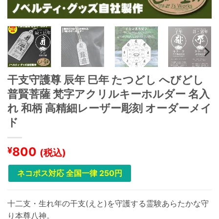
干支守護尊 辰年 巳年 たつどし へびどし
普賢菩薩 梵字アクリルキーホルダー 名入
れ 和柄 高精細レーザー彫刻 オーダーメイ
ド
800
¥
(税込)
ネコポス対応 全国一律 250円
十二支・生れ年の干支(えと)を守護する霊験あらたかな守
り本尊八神。