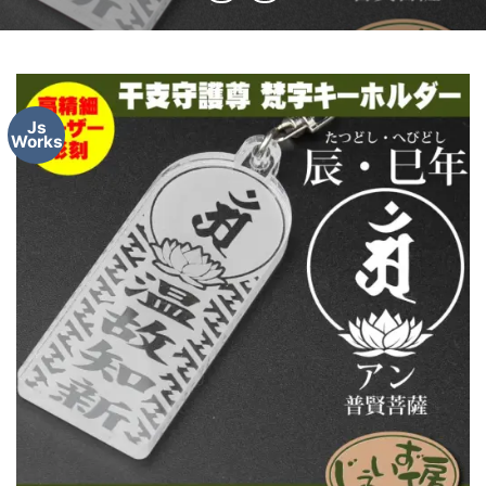
Js
Works