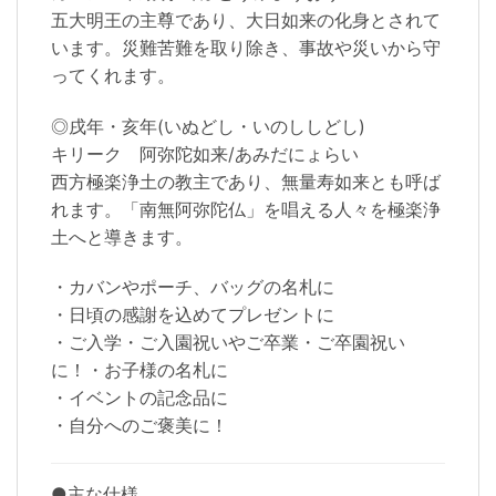
五大明王の主尊であり、大日如来の化身とされて
います。災難苦難を取り除き、事故や災いから守
ってくれます。
◎戌年・亥年(いぬどし・いのししどし)
キリーク 阿弥陀如来/あみだにょらい
西方極楽浄土の教主であり、無量寿如来とも呼ば
れます。「南無阿弥陀仏」を唱える人々を極楽浄
土へと導きます。
・カバンやポーチ、バッグの名札に
・日頃の感謝を込めてプレゼントに
・ご入学・ご入園祝いやご卒業・ご卒園祝い
に！・お子様の名札に
・イベントの記念品に
・自分へのご褒美に！
●主な仕様