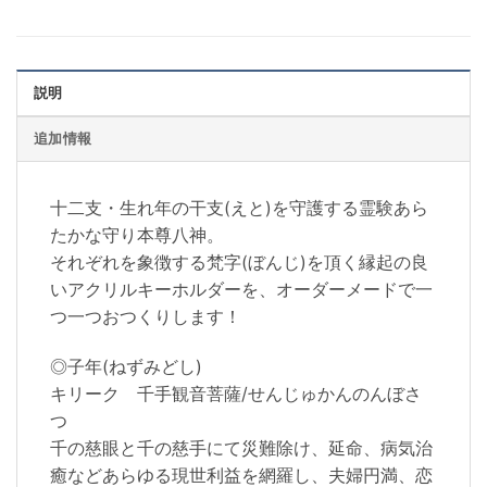
説明
追加情報
十二支・生れ年の干支(えと)を守護する霊験あら
たかな守り本尊八神。
それぞれを象徴する梵字(ぼんじ)を頂く縁起の良
いアクリルキーホルダーを、オーダーメードで一
つ一つおつくりします！
◎子年(ねずみどし)
キリーク 千手観音菩薩/せんじゅかんのんぼさ
つ
千の慈眼と千の慈手にて災難除け、延命、病気治
癒などあらゆる現世利益を網羅し、夫婦円満、恋