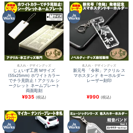
Js
Js
Works
Works
名入れ・デザイングッズ
名入れ・デザイングッズ
じぇいず工房 Mサイズ
新元号 「令和」アクリル ス
(55x25mm) ホワイトカラー
マホスタンド キーホルダー
でチラ見防止！アクリル シ
レーザー刻印
ークレット ネームプレート
両面彫刻
¥
935
¥
990
(税込)
(税込)
Js
Js
Works
Works