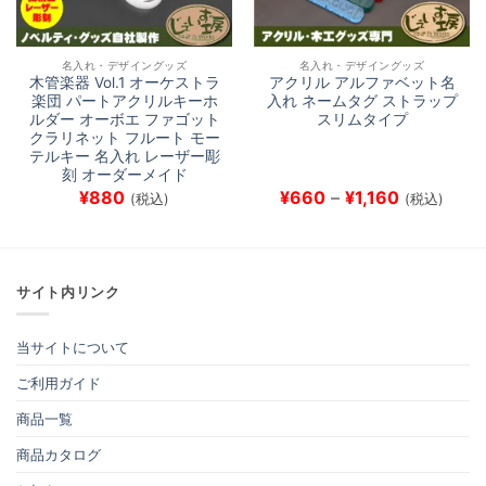
名入れ・デザイングッズ
名入れ・デザイングッズ
木管楽器 Vol.1 オーケストラ
アクリル アルファベット名
楽団 パートアクリルキーホ
入れ ネームタグ ストラップ
ルダー オーボエ ファゴット
スリムタイプ
クラリネット フルート モー
テルキー 名入れ レーザー彫
刻 オーダーメイド
価
¥
880
¥
660
–
¥
1,160
(税込)
(税込)
格
帯:
¥660
–
¥1,160
サイト内リンク
当サイトについて
ご利用ガイド
商品一覧
商品カタログ