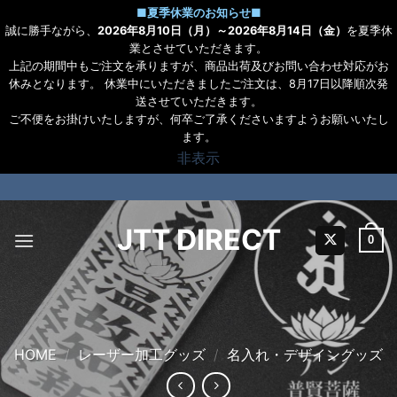
■
夏季休業のお知らせ
■
誠に勝手ながら、
2026年8月10日（月）～2026年8月14日（金）
を夏季休
業とさせていただきます。
上記の期間中もご注文を承りますが、商品出荷及びお問い合わせ対応がお
休みとなります。 休業中にいただきましたご注文は、8月17日以降順次発
送させていただきます。
ご不便をお掛けいたしますが、何卒ご了承くださいますようお願いいたし
ます。
非表示
Skip
to
content
JTT DIRECT
0
HOME
/
レーザー加工グッズ
/
名入れ・デザイングッズ