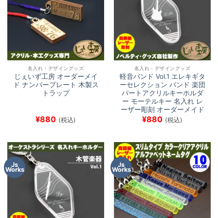
名入れ・デザイングッズ
名入れ・デザイングッズ
じぇいず工房 オーダーメイ
軽音バンド Vol.1 エレキギタ
ド ナンバープレート 木製ス
ーセレクション バンド 楽団
トラップ
パートアクリルキーホルダ
ー モーテルキー 名入れ レ
ーザー彫刻 オーダーメイド
¥
880
¥
880
(税込)
(税込)
Js
Js
Works
Works