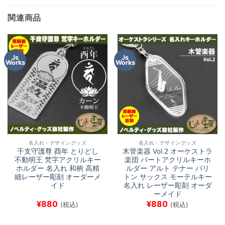
中…
関連商品
Js
Js
Works
Works
名入れ・デザイングッズ
名入れ・デザイングッズ
干支守護尊 酉年 とりどし
木管楽器 Vol.2 オーケストラ
不動明王 梵字アクリルキー
楽団 パートアクリルキーホ
ホルダー 名入れ 和柄 高精
ルダー アルト テナー バリ
細レーザー彫刻 オーダーメ
トン サックス モーテルキー
イド
名入れ レーザー彫刻 オーダ
ーメイド
¥
880
¥
880
(税込)
(税込)