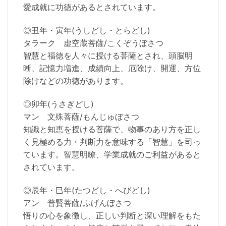
愛成就に功徳があるとされています。
◎丑年・寅年(うしどし・とらどし)
タラーク 虚空蔵菩薩/こくぞうぼさつ
智慧と福徳を人々に授ける菩薩とされ、頭脳明
晰、記憶力増進、成績向上、厄除け、開運、方位
除けなどの功徳があります。
◎卯年(うさぎどし)
マン 文殊菩薩/もんじゅぼさつ
知識と知恵を授ける菩薩で、物事のあり方を正し
く見極める力・判断力を意味する「智慧」を司っ
ています。智慧明瞭、学業成就のご利益があると
されています。
◎辰年・巳年(たつどし・へびどし)
アン 普賢菩薩/ふげんぼさつ
悟りの心を象徴し、正しい判断と深い理解をもた