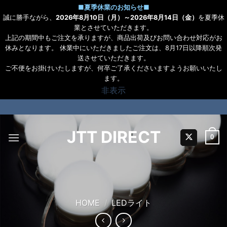
■
夏季休業のお知らせ
■
誠に勝手ながら、
2026年8月10日（月）～2026年8月14日（金）
を夏季休
業とさせていただきます。
上記の期間中もご注文を承りますが、商品出荷及びお問い合わせ対応がお
休みとなります。 休業中にいただきましたご注文は、8月17日以降順次発
送させていただきます。
ご不便をお掛けいたしますが、何卒ご了承くださいますようお願いいたし
ます。
非表示
Skip
to
content
JTT DIRECT
0
HOME
/
LEDライト