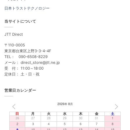
日本トラストテクノロジー
当サイトについて
JTT Direct
〒110-0005
東京都台東区上野3-3-4-4F
TEL： 090-6508-8229
メール： direct_store@jtt.ne.jp
受 付： 11:00～18:00
定休日： 土・日・祝
営業日カレンダー
2026年 8月
PREV
NEXT
日
月
火
水
木
金
土
26
27
28
29
30
31
1
2
3
4
5
6
7
8
9
10
11
12
13
14
15