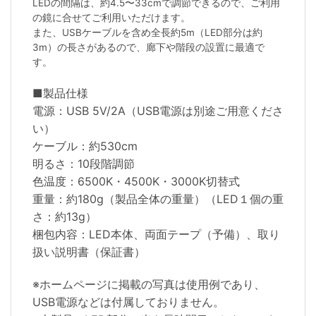
LEDの間隔は、約4.5〜33cmで調節できるので、ご利用
の鏡に合せてご利用いただけます。
また、USBケーブルを含め全長約5m（LED部分は約
3m）の長さがあるので、廊下や階段の設置に最適で
す。
■製品仕様
電源：USB 5V/2A（USB電源は別途ご用意くださ
い）
ケーブル：約530cm
明るさ：10段階調節
色温度：6500K・4500K・3000K切替式
重量：約180g（製品全体の重量）（LED１個の重
さ：約13g）
梱包内容：LED本体、両面テープ（予備）、取り
扱い説明書（保証書）
※ホームページに掲載の写真は使用例であり、
USB電源などは付属しておりません。