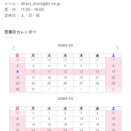
メール： direct_store@jtt.ne.jp
受 付： 11:00～18:00
定休日： 土・日・祝
営業日カレンダー
2026年 8月
PREV
NEXT
日
月
火
水
木
金
土
26
27
28
29
30
31
1
2
3
4
5
6
7
8
9
10
11
12
13
14
15
16
17
18
19
20
21
22
23
24
25
26
27
28
29
30
31
1
2
3
4
5
2026年 9月
日
月
火
水
木
金
土
30
31
1
2
3
4
5
6
7
8
9
10
11
12
13
14
15
16
17
18
19
20
21
22
23
24
25
26