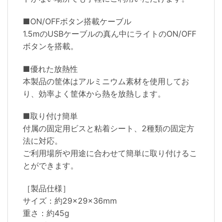
■ON/OFFボタン搭載ケーブル
1.5mのUSBケーブルの真ん中にライトのON/OFF
ボタンを搭載。
■優れた放熱性
本製品の筐体はアルミニウム素材を使用してお
り、効率よく筐体から熱を放熱します。
■取り付け簡単
付属の固定用ビスと粘着シート、2種類の固定方
法に対応。
ご利用場所や用途に合わせて簡単に取り付けるこ
とができます。
［製品仕様］
サイズ：約29×29×36mm
重さ：約45g