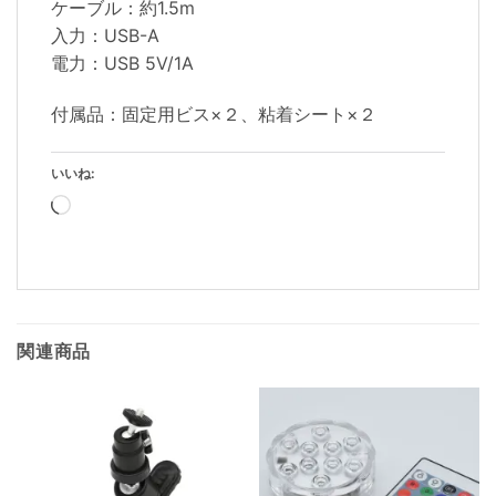
ケーブル：約1.5m
入力：USB-A
電力：USB 5V/1A
付属品：固定用ビス×２、粘着シート×２
いいね:
読
み
込
み
中…
関連商品