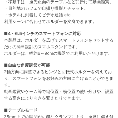
・移動中は、座先正面のテーブルなどに掛けて動画鑑賞。
・目的地のカフェで自撮り撮影とチャット。
・ホテルに到着してビデオ通話 etc…
利用シーンに合わせてホルダーを変身できます。
■4～6.5インチのスマートフォンに対応
本製品は、ホルダーを広げてスマートフォンをセットする
だけの簡単設計のスマホスタンドです。
ホルダーは、幅約6～9cmの機器でご利用いただけます。
■自由な角度調節が可能
2軸方向に調整できるヒンジと回転式ホルダーを備えてお
り、スマートフォンをお好みの方向に向けることができま
す。
動画鑑賞やゲーム等で縦位置・横位置の使い分けや、設置
する高さにより向きを変えたりできます。
■テーブルモード
38mmまでの開閉が可能なクランプにより、座席に備え付