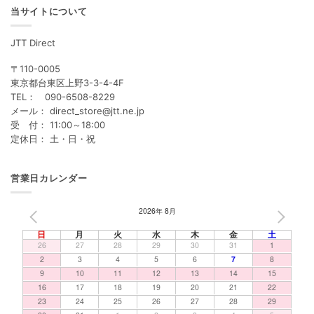
当サイトについて
JTT Direct
〒110-0005
東京都台東区上野3-3-4-4F
TEL： 090-6508-8229
メール： direct_store@jtt.ne.jp
受 付： 11:00～18:00
定休日： 土・日・祝
営業日カレンダー
2026年 8月
PREV
NEXT
日
月
火
水
木
金
土
26
27
28
29
30
31
1
2
3
4
5
6
7
8
9
10
11
12
13
14
15
16
17
18
19
20
21
22
23
24
25
26
27
28
29