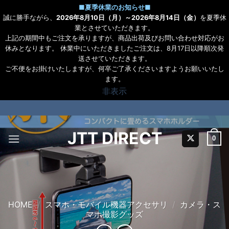
■
夏季休業のお知らせ
■
誠に勝手ながら、
2026年8月10日（月）～2026年8月14日（金）
を夏季休
業とさせていただきます。
上記の期間中もご注文を承りますが、商品出荷及びお問い合わせ対応がお
休みとなります。 休業中にいただきましたご注文は、8月17日以降順次発
送させていただきます。
ご不便をお掛けいたしますが、何卒ご了承くださいますようお願いいたし
ます。
非表示
Skip
to
content
JTT DIRECT
0
HOME
/
スマホ・モバイル機器アクセサリ
/
カメラ・ス
マホ撮影グッズ