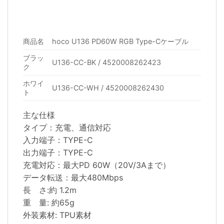
商品名
hoco U136 PD60W RGB Type-Cケーブル
ブラッ
U136-CC-BK / 4520008262423
ク
ホワイ
U136-CC-WH / 4520008262430
ト
主な仕様
タイプ：充電、通信対応
入力端子：TYPE-C
出力端子：TYPE-C
充電対応：最大PD 60W（20V/3Aまで）
データ転送：最大480Mbps
長 さ:約 1.2m
重 量: 約65g
外装素材: TPU素材