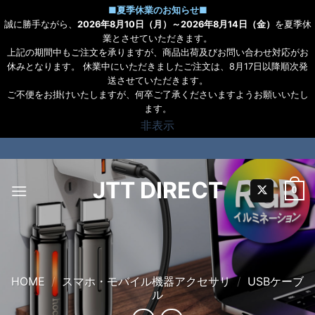
■
夏季休業のお知らせ
■
誠に勝手ながら、
2026年8月10日（月）～2026年8月14日（金）
を夏季休
業とさせていただきます。
上記の期間中もご注文を承りますが、商品出荷及びお問い合わせ対応がお
休みとなります。 休業中にいただきましたご注文は、8月17日以降順次発
送させていただきます。
ご不便をお掛けいたしますが、何卒ご了承くださいますようお願いいたし
ます。
非表示
Skip
to
content
JTT DIRECT
0
HOME
/
スマホ・モバイル機器アクセサリ
/
USBケーブ
ル