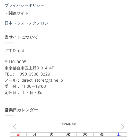
プライバシーポリシー
・関連サイト
日本トラストテクノロジー
当サイトについて
JTT Direct
〒110-0005
東京都台東区上野3-3-4-4F
TEL： 090-6508-8229
メール： direct_store@jtt.ne.jp
受 付： 11:00～18:00
定休日： 土・日・祝
営業日カレンダー
2026年 8月
PREV
NEXT
日
月
火
水
木
金
土