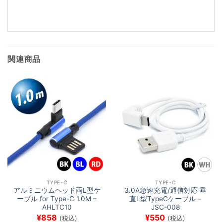
み
込
み
中…
関連商品
TYPE-C
TYPE-C
アルミニウムヘッド両L型ケ
3.0A急速充電/通信対応 垂
ーブル for Type-C 1.0M –
直L型TypeCケーブル –
AHLTC10
JSC-008
¥
858
¥
550
(税込)
(税込)