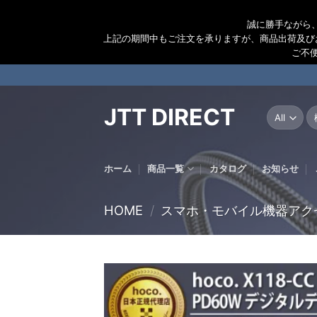
誠に勝手ながら
上記の期間中もご注文を承りますが、商品出荷及び
ご不
Skip
to
content
JTT DIRECT
検
索
結
果
ホーム
商品一覧
カタログ
お知らせ
HOME
/
スマホ・モバイル機器アク