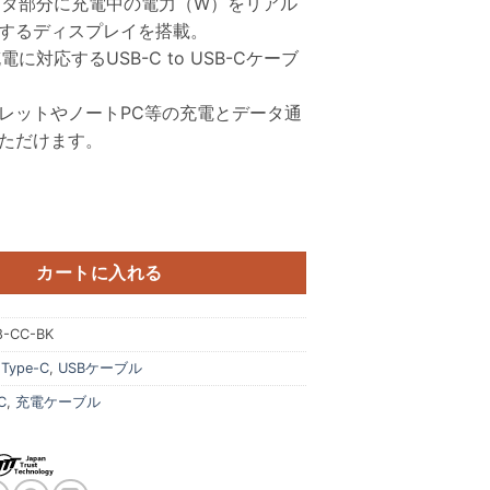
ネクタ部分に充電中の電力（W）をリアル
するディスプレイを搭載。
電に対応するUSB-C to USB-Cケーブ
レットやノートPC等の充電とデータ通
ただけます。
 PD60W デジタルディスプレイケーブル X118-CC-BK ～デジタル電力計
カートに入れる
8-CC-BK
:
Type-C
,
USBケーブル
C
,
充電ケーブル