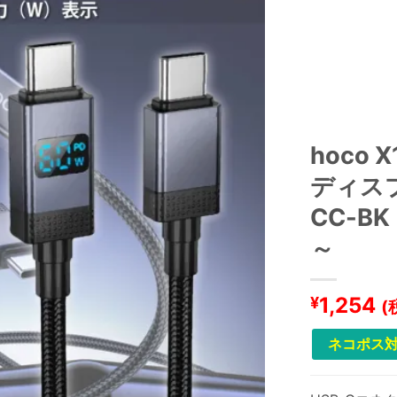
hoco 
ディスプ
CC-B
～
1,254
¥
(
ネコポス対