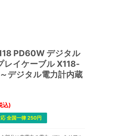
X118 PD60W デジタル
レイケーブル X118-
K ～デジタル電力計内蔵
税込)
応 全国一律 250円