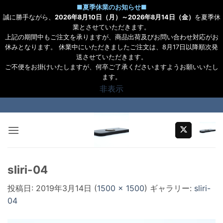
■
夏季休業のお知らせ
■
誠に勝手ながら、
2026年8月10日（月）～2026年8月14日（金）
を夏季休
業とさせていただきます。
上記の期間中もご注文を承りますが、商品出荷及びお問い合わせ対応がお
休みとなります。 休業中にいただきましたご注文は、8月17日以降順次発
送させていただきます。
ご不便をお掛けいたしますが、何卒ご了承くださいますようお願いいたし
ます。
非表示
Skip
to
content
sliri-04
投稿日:
2019年3月14日
(
1500 × 1500
) ギャラリー:
sliri-
04