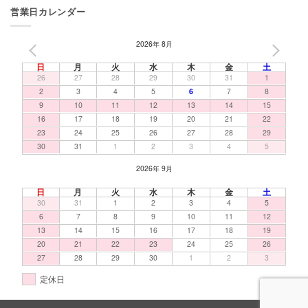
営業日カレンダー
2026年 8月
PREV
NEXT
日
月
火
水
木
金
土
26
27
28
29
30
31
1
2
3
4
5
6
7
8
9
10
11
12
13
14
15
16
17
18
19
20
21
22
23
24
25
26
27
28
29
30
31
1
2
3
4
5
2026年 9月
日
月
火
水
木
金
土
30
31
1
2
3
4
5
6
7
8
9
10
11
12
13
14
15
16
17
18
19
20
21
22
23
24
25
26
27
28
29
30
1
2
3
定休日