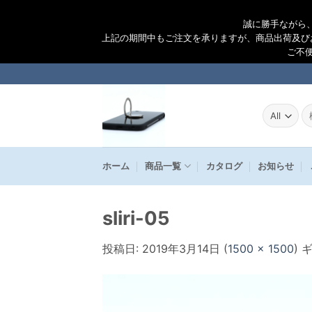
誠に勝手ながら
上記の期間中もご注文を承りますが、商品出荷及び
ご不
Skip
to
content
検
索
結
果
ホーム
商品一覧
カタログ
お知らせ
sliri-05
投稿日:
2019年3月14日
(
1500 × 1500
) 