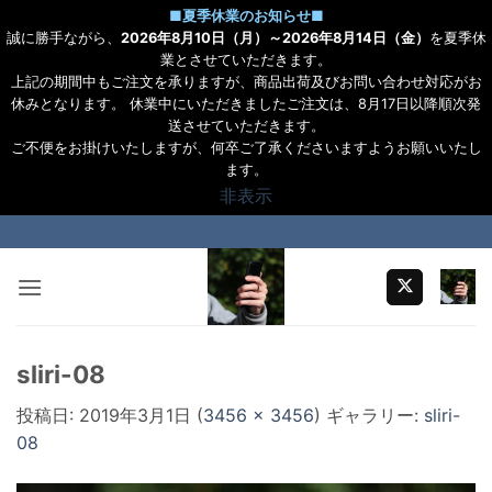
■
夏季休業のお知らせ
■
誠に勝手ながら、
2026年8月10日（月）～2026年8月14日（金）
を夏季休
業とさせていただきます。
上記の期間中もご注文を承りますが、商品出荷及びお問い合わせ対応がお
休みとなります。 休業中にいただきましたご注文は、8月17日以降順次発
送させていただきます。
ご不便をお掛けいたしますが、何卒ご了承くださいますようお願いいたし
ます。
非表示
Skip
to
content
sliri-08
投稿日:
2019年3月1日
(
3456 × 3456
) ギャラリー:
sliri-
08