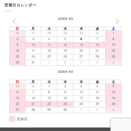
営業日カレンダー
2026年 8月
PREV
NEXT
日
月
火
水
木
金
土
26
27
28
29
30
31
1
2
3
4
5
6
7
8
9
10
11
12
13
14
15
16
17
18
19
20
21
22
23
24
25
26
27
28
29
30
31
1
2
3
4
5
2026年 9月
日
月
火
水
木
金
土
30
31
1
2
3
4
5
6
7
8
9
10
11
12
13
14
15
16
17
18
19
20
21
22
23
24
25
26
27
28
29
30
1
2
3
定休日