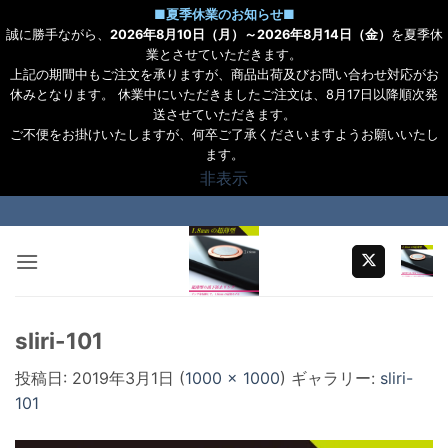
■
夏季休業のお知らせ
■
誠に勝手ながら、
2026年8月10日（月）～2026年8月14日（金）
を夏季休
業とさせていただきます。
上記の期間中もご注文を承りますが、商品出荷及びお問い合わせ対応がお
休みとなります。 休業中にいただきましたご注文は、8月17日以降順次発
送させていただきます。
ご不便をお掛けいたしますが、何卒ご了承くださいますようお願いいたし
ます。
非表示
Skip
to
content
sliri-101
投稿日:
2019年3月1日
(
1000 × 1000
) ギャラリー:
sliri-
101