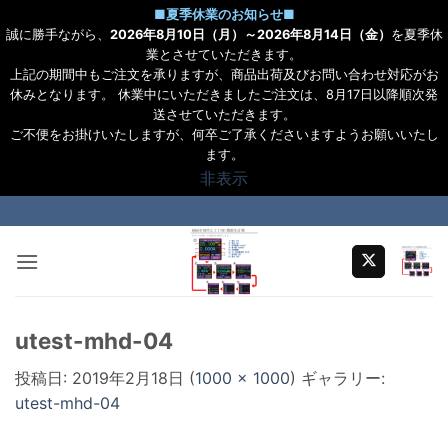
■
夏季休業のお知らせ
■
誠に勝手ながら、
2026年8月10日（月）～2026年8月14日（金）
を夏季休
業とさせていただきます。
上記の期間中もご注文を承りますが、商品出荷及びお問い合わせ対応がお
休みとなります。 休業中にいただきましたご注文は、8月17日以降順次発
送させていただきます。
ご不便をお掛けいたしますが、何卒ご了承くださいますようお願いいたし
ます。
非表示
Skip
to
content
utest-mhd-04
投稿日:
2019年2月18日
(
1000 × 1000
) ギャラリー:
utest-mhd-04