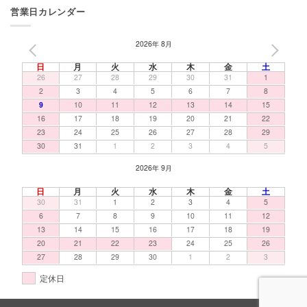
営業日カレンダー
2026年 8月
PREV
NEXT
日
月
火
水
木
金
土
26
27
28
29
30
31
1
2
3
4
5
6
7
8
9
10
11
12
13
14
15
16
17
18
19
20
21
22
23
24
25
26
27
28
29
30
31
1
2
3
4
5
2026年 9月
日
月
火
水
木
金
土
30
31
1
2
3
4
5
6
7
8
9
10
11
12
13
14
15
16
17
18
19
20
21
22
23
24
25
26
27
28
29
30
1
2
3
定休日