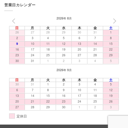
営業日カレンダー
2026年 8月
PREV
NEXT
日
月
火
水
木
金
土
26
27
28
29
30
31
1
2
3
4
5
6
7
8
9
10
11
12
13
14
15
16
17
18
19
20
21
22
23
24
25
26
27
28
29
30
31
1
2
3
4
5
2026年 9月
日
月
火
水
木
金
土
30
31
1
2
3
4
5
6
7
8
9
10
11
12
13
14
15
16
17
18
19
20
21
22
23
24
25
26
27
28
29
30
1
2
3
定休日