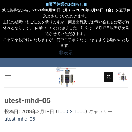
■
夏季休業のお知らせ
■
誠に勝手ながら、
2026年8月10日（月）～2026年8月14日（金）
を夏季休
業とさせていただきます。
上記の期間中もご注文を承りますが、商品出荷及びお問い合わせ対応がお
休みとなります。 休業中にいただきましたご注文は、8月17日以降順次発
送させていただきます。
ご不便をお掛けいたしますが、何卒ご了承くださいますようお願いいたし
ます。
非表示
Skip
to
content
utest-mhd-05
投稿日:
2019年2月18日
(
1000 × 1000
) ギャラリー:
utest-mhd-05