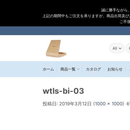
誠に勝手ながら
上記の期間中もご注文を承りますが、商品出荷及び
ご不
Skip
to
content
検
索
結
果
ホーム
商品一覧
カタログ
お知らせ
wtls-bi-03
投稿日:
2019年3月12日
(
1000 × 1000
) 