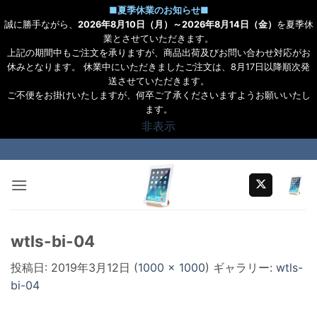
■
夏季休業のお知らせ
■
誠に勝手ながら、
2026年8月10日（月）～2026年8月14日（金）
を夏季休
業とさせていただきます。
上記の期間中もご注文を承りますが、商品出荷及びお問い合わせ対応がお
休みとなります。 休業中にいただきましたご注文は、8月17日以降順次発
送させていただきます。
ご不便をお掛けいたしますが、何卒ご了承くださいますようお願いいたし
ます。
非表示
Skip
to
content
wtls-bi-04
投稿日:
2019年3月12日
(
1000 × 1000
) ギャラリー:
wtls-
bi-04