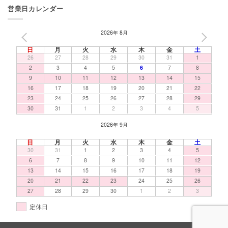
営業日カレンダー
2026年 8月
PREV
NEXT
日
月
火
水
木
金
土
26
27
28
29
30
31
1
2
3
4
5
6
7
8
9
10
11
12
13
14
15
16
17
18
19
20
21
22
23
24
25
26
27
28
29
30
31
1
2
3
4
5
2026年 9月
日
月
火
水
木
金
土
30
31
1
2
3
4
5
6
7
8
9
10
11
12
13
14
15
16
17
18
19
20
21
22
23
24
25
26
27
28
29
30
1
2
3
定休日