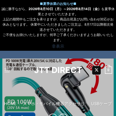
■
夏季休業のお知らせ
■
誠に勝手ながら、
2026年8月10日（月）～2026年8月14日（金）
を夏季休
業とさせていただきます。
上記の期間中もご注文を承りますが、商品出荷及びお問い合わせ対応がお
休みとなります。 休業中にいただきましたご注文は、8月17日以降順次発
送させていただきます。
ご不便をお掛けいたしますが、何卒ご了承くださいますようお願いいたし
ます。
非表示
Skip
to
content
JTT DIRECT
0
HOME
/
スマホ・モバイル機器アクセサリ
/
USBケーブ
ル