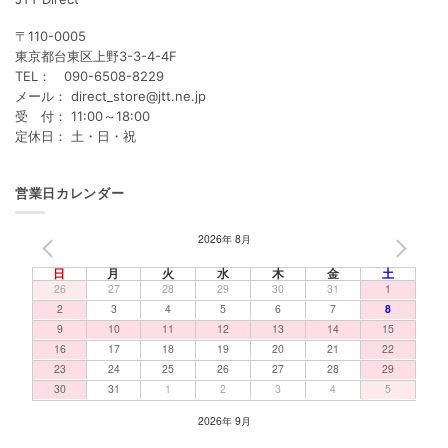
〒110-0005
東京都台東区上野3-3-4-4F
TEL： 090-6508-8229
メール： direct_store@jtt.ne.jp
受 付： 11:00～18:00
定休日： 土・日・祝
営業日カレンダー
2026年 8月
PREV
NEXT
日
月
火
水
木
金
土
26
27
28
29
30
31
1
2
3
4
5
6
7
8
9
10
11
12
13
14
15
16
17
18
19
20
21
22
23
24
25
26
27
28
29
30
31
1
2
3
4
5
2026年 9月