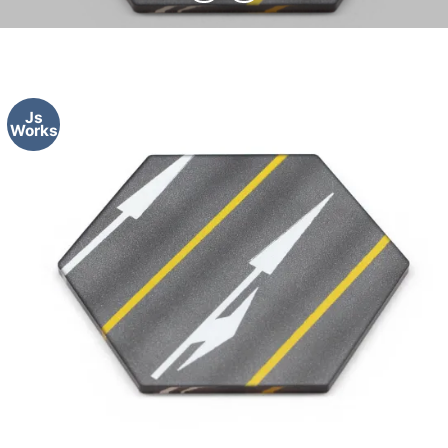
Js
Works