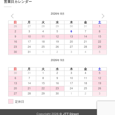
営業日カレンダー
2026年 8月
PREV
NEXT
日
月
火
水
木
金
土
26
27
28
29
30
31
1
2
3
4
5
6
7
8
9
10
11
12
13
14
15
16
17
18
19
20
21
22
23
24
25
26
27
28
29
30
31
1
2
3
4
5
2026年 9月
日
月
火
水
木
金
土
30
31
1
2
3
4
5
6
7
8
9
10
11
12
13
14
15
16
17
18
19
20
21
22
23
24
25
26
27
28
29
30
1
2
3
定休日
Copyright 2026 ©
JTT Direct