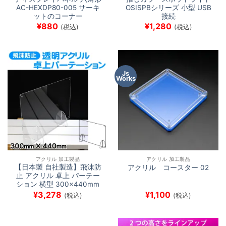
AC-HEXDP80-005 サーキ
OSISPBシリーズ 小型 USB
ットのコーナー
接続
¥
880
¥
1,280
(税込)
(税込)
Js
Works
アクリル 加工製品
アクリル 加工製品
【日本製 自社製造】飛沫防
アクリル コースター 02
止 アクリル 卓上 パーテー
ション 横型 300×440mm
¥
3,278
¥
1,100
(税込)
(税込)