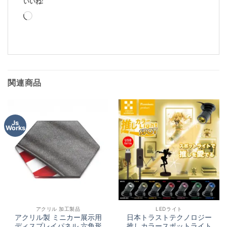
いいね:
読
み
込
み
中…
関連商品
Js
Works
アクリル 加工製品
LEDライト
アクリル製 ミニカー展示用
日本トラストテクノロジー
ディスプレイパネル 六角形
推しカラースポットライト