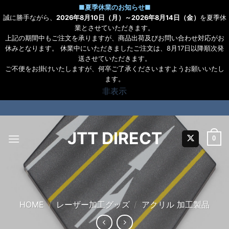
■
夏季休業のお知らせ
■
誠に勝手ながら、
2026年8月10日（月）～2026年8月14日（金）
を夏季休
業とさせていただきます。
上記の期間中もご注文を承りますが、商品出荷及びお問い合わせ対応がお
休みとなります。 休業中にいただきましたご注文は、8月17日以降順次発
送させていただきます。
ご不便をお掛けいたしますが、何卒ご了承くださいますようお願いいたし
ます。
非表示
Skip
to
content
JTT DIRECT
0
HOME
/
レーザー加工グッズ
/
アクリル 加工製品