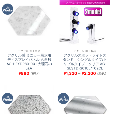
Js
Works
アクリル 加工製品
アクリル 加工製品
アクリル製 ミニカー展示用
アクリルスポットライトス
ディスプレイパネル 六角形
タンド シングルタイプ/ト
AC-HEXDP80-001 大理石の
リプルタイプ クリア AC-
床A
SLSTD-S01CL/T02CL
価
¥
880
¥
1,320
–
¥
2,200
(税込)
(税込)
格
帯:
¥1,320
–
¥2,200
Js
Js
Works
Works