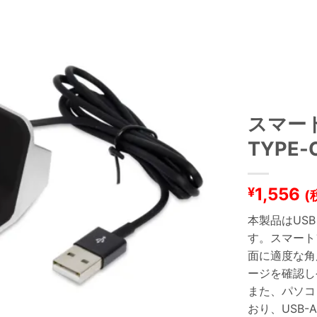
スマート
TYPE
1,556
¥
(
本製品はUSB
す。スマート
面に適度な角
ージを確認し
また、パソコ
おり、USB