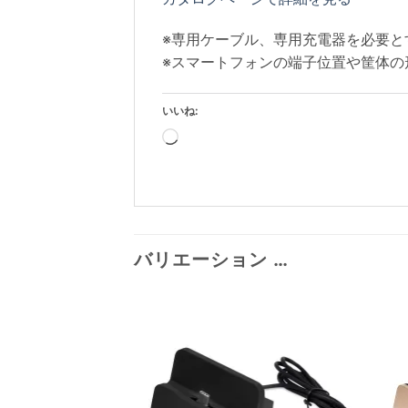
※専用ケーブル、専用充電器を必要と
※スマートフォンの端子位置や筐体の
いいね:
読
み
込
み
中…
バリエーション …