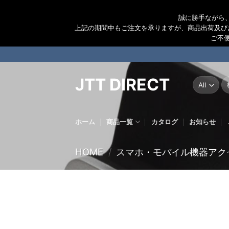
誠に勝手ながら
上記の期間中もご注文を承りますが、商品出荷及び
ご不
Skip
to
content
JTT DIRECT
検
索
結
果
ホーム
商品一覧
カタログ
お知らせ
HOME
/
スマホ・モバイル機器アク