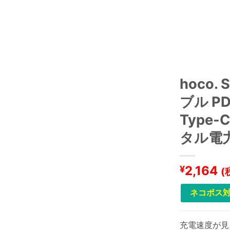
hoco
ブル PD
Type-
タル電
2,164
¥
(
ネコポス対
充電速度が見