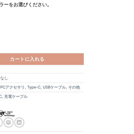
ラーをお選びください。
ディスプレイケーブル PD100W Type-C to Type-C S51-DISPTT 
カートに入れる
当なし
:
PCアクセサリ
,
Type-C
,
USBケーブル
,
その他
C
,
充電ケーブル