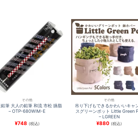
その他
その他
鉛筆 大人の鉛筆 和流 市松 臙脂
吊り下げもできるかわいいキャ
– OTP-680WIM-E
スグリーンポット Little Green P
– LGREEN
¥
748
¥
880
(税込)
(税込)