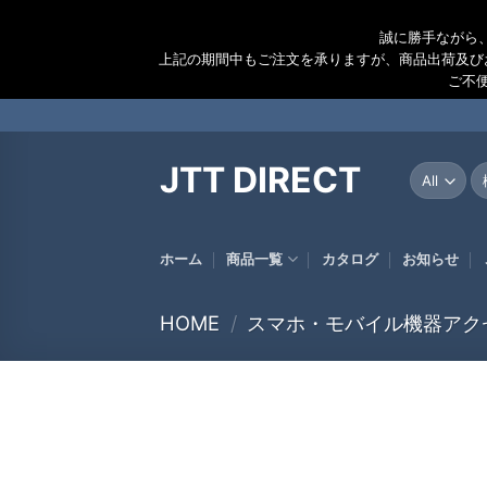
誠に勝手ながら
上記の期間中もご注文を承りますが、商品出荷及び
ご不
Skip
to
content
JTT DIRECT
検
索
結
果
ホーム
商品一覧
カタログ
お知らせ
HOME
/
スマホ・モバイル機器アク