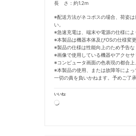
長 さ：約1.2m
※配送方法がネコポスの場合、荷姿
い。
※急速充電は、端末や電源の仕様によ
※本製品は機器本体及びOSの仕様変
※製品の仕様は性能向上のため予告な
※画像で使用している機器やアクセサ
※コンピュータ画面の色表現の都合上
※本製品の使用、または故障等によ
一切の責を負いかねます。予めご了
いいね:
読
み
込
み
中…