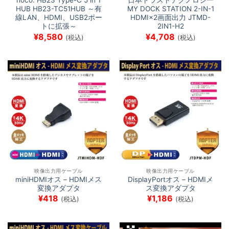
hoco. HB23 Type-C 5 in 1
日本トラストテクノロジー
HUB HB23-TC51HUB ～有
MY DOCK STATION 2-IN-1
線LAN、HDMI、USB2ポー
HDMI×2画面出力 JTMD-
トに拡張～
2IN1-H2
¥
8,580
¥
4,708
(税込)
(税込)
映像出力用ケーブル
映像出力用ケーブル
miniHDMIオス – HDMIメス
DisplayPortオス – HDMIメ
変換アダプタ
ス変換アダプタ
¥
418
¥
1,186
(税込)
(税込)