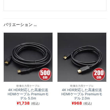
込
み
中…
バリエーション …
映像出力用ケーブル
映像出力用ケーブル
4K HDR対応した高速伝送
4K HDR対応した高速伝送
HDMIケーブル Premiumモ
HDMIケーブル Premiumモ
デル 5.0m
デル 2.0m
¥
1,738
¥
968
(税込)
(税込)