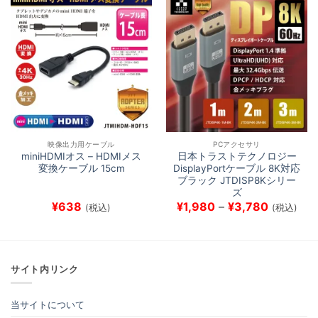
映像出力用ケーブル
PCアクセサリ
miniHDMIオス – HDMIメス
日本トラストテクノロジー
変換ケーブル 15cm
DisplayPortケーブル 8K対応
ブラック JTDISP8Kシリー
ズ
価
¥
638
¥
1,980
–
¥
3,780
(税込)
(税込)
格
帯:
¥1,980
–
¥3,780
サイト内リンク
当サイトについて