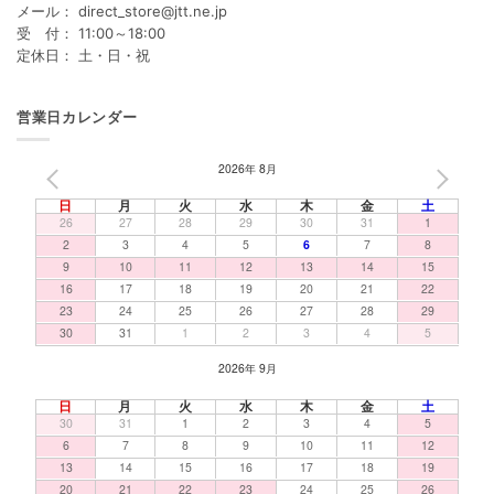
メール： direct_store@jtt.ne.jp
受 付： 11:00～18:00
定休日： 土・日・祝
営業日カレンダー
2026年 8月
PREV
NEXT
日
月
火
水
木
金
土
26
27
28
29
30
31
1
2
3
4
5
6
7
8
9
10
11
12
13
14
15
16
17
18
19
20
21
22
23
24
25
26
27
28
29
30
31
1
2
3
4
5
2026年 9月
日
月
火
水
木
金
土
30
31
1
2
3
4
5
6
7
8
9
10
11
12
13
14
15
16
17
18
19
20
21
22
23
24
25
26