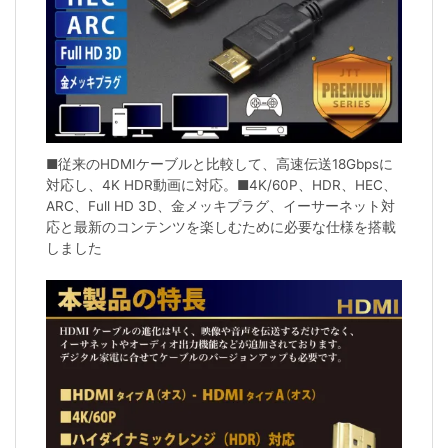
■従来のHDMIケーブルと比較して、高速伝送18Gbpsに
対応し、4K HDR動画に対応。■4K/60P、HDR、HEC、
ARC、Full HD 3D、金メッキプラグ、イーサーネット対
応と最新のコンテンツを楽しむために必要な仕様を搭載
しました