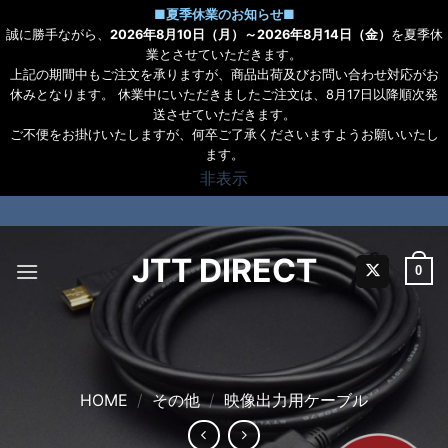
■
夏季休業のお知らせ
■
誠に勝手ながら、
2026年8月10日（月）～2026年8月14日（金）
を夏季休
業とさせていただきます。
上記の期間中もご注文を承りますが、商品出荷及びお問い合わせ対応がお
休みとなります。 休業中にいただきましたご注文は、8月17日以降順次発
送させていただきます。
ご不便をお掛けいたしますが、何卒ご了承くださいますようお願いいたし
ます。
非表示
Skip
to
content
JTT DIRECT
0
HOME
/
その他
/
映像出力用ケーブル