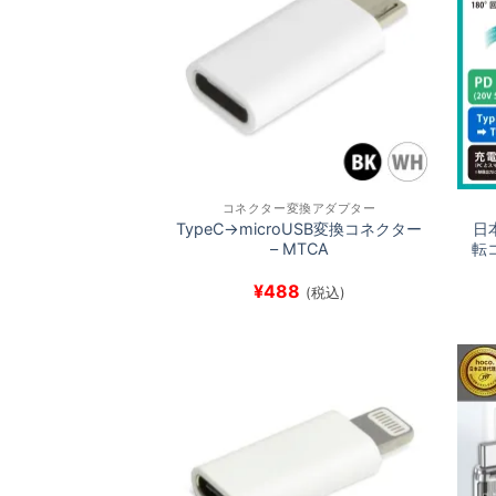
コネクター変換アダプター
TypeC→microUSB変換コネクター
日
– MTCA
転
¥
488
(税込)