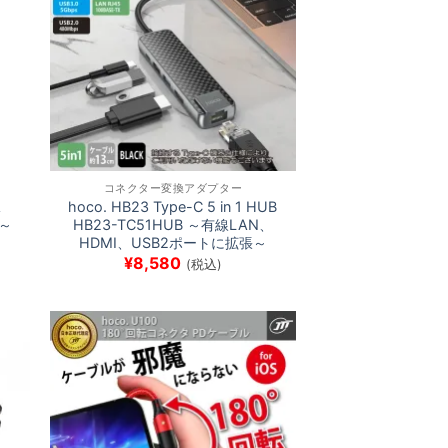
コネクター変換アダプター
A
hoco. HB23 Type-C 5 in 1 HUB
電～
HB23-TC51HUB ～有線LAN、
HDMI、USB2ポートに拡張～
¥
8,580
(税込)