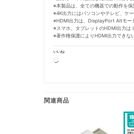
※本製品は、全ての機器での動作を保
※4K出力にはパソコンやテレビ、ケ
※HDMI出力は、DisplayPort 
※スマホ、タブレットのHDMI出力
※著作権保護によりHDMI出力できな
いいね:
読
み
込
み
中…
関連商品