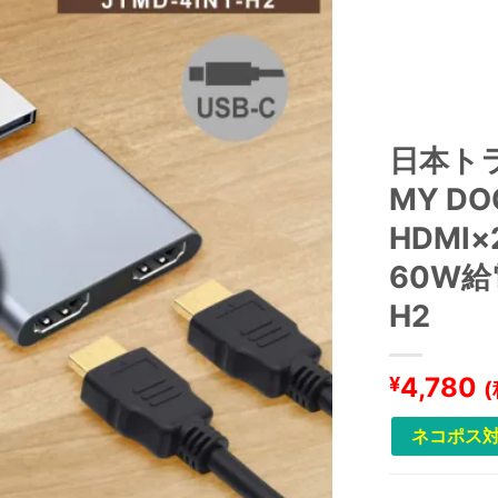
日本ト
MY DOC
HDMI×
60W給電
H2
4,780
¥
ネコポス対