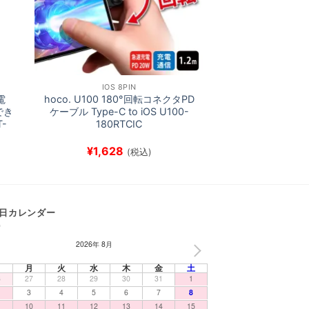
IOS 8PIN
電
hoco. U100 180°回転コネクタPD
でき
ケーブル Type-C to iOS U100-
-
180RTCIC
¥
1,628
(税込)
日カレンダー
2026年 8月
NEXT
日
月
火
水
木
金
土
6
27
28
29
30
31
1
3
4
5
6
7
8
10
11
12
13
14
15