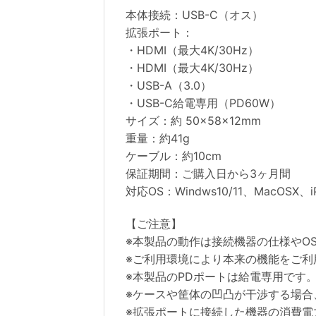
本体接続：USB-C（オス）
拡張ポート：
・HDMI（最大4K/30Hz）
・HDMI（最大4K/30Hz）
・USB-A（3.0）
・USB-C給電専用（PD60W）
サイズ：約 50×58×12mm
重量：約41g
ケーブル：約10cm
保証期間：ご購入日から3ヶ月間
対応OS：Windws10/11、MacOSX、iP
【ご注意】
※本製品の動作は接続機器の仕様やO
※ご利用環境により本来の機能をご利
※本製品のPDポートは給電専用です
※ケースや筐体の凹凸が干渉する場合
※拡張ポートに接続した機器の消費電