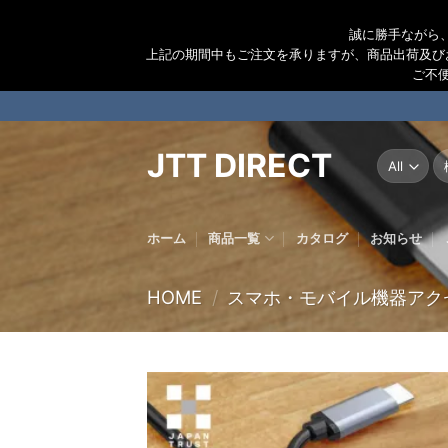
誠に勝手ながら
上記の期間中もご注文を承りますが、商品出荷及び
ご不
Skip
to
content
JTT DIRECT
検
索
結
果
ホーム
商品一覧
カタログ
お知らせ
HOME
/
スマホ・モバイル機器アク