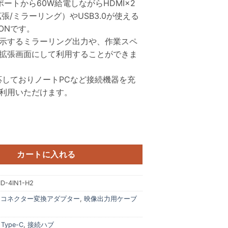
Cポートから60W給電しながらHDMI×2
張/ミラーリング）やUSB3.0が使える
TIONです。
示するミラーリング出力や、作業スペ
拡張画面にして利用することができま
応しておりノートPCなど接続機器を充
利用いただけます。
ロジー MY DOCK STATION 4-IN-1 HDMI×2画面出力 USB-A 60
カートに入れる
D-4IN1-H2
:
コネクター変換アダプター
,
映像出力用ケーブ
,
Type-C
,
接続ハブ