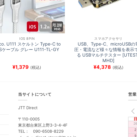
IOS 8PIN
スマホアクセサリ
co. U111 スケルトン Type-C to
USB、Type-C、microUSBの
OSケーブル グレー U111-TL-GY
圧・電流など様々な情報を表示
る USBマルチテスター [UTEST
MHD]
¥
1,379
¥
4,378
(税込)
(税込)
当サイトについて
営業
JTT Direct
PREV
〒110-0005
2
東京都台東区上野3-3-4-4F
2
TEL： 090-6508-8229
9