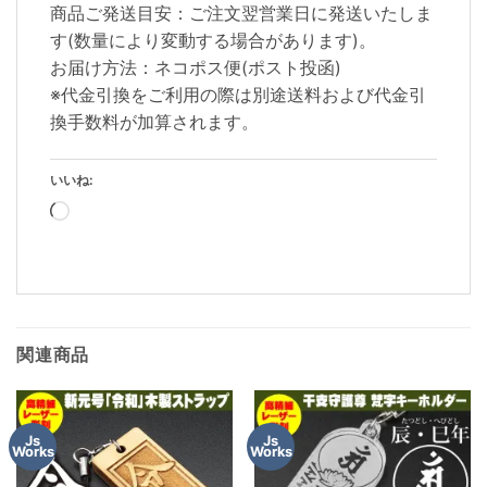
商品ご発送目安：ご注文翌営業日に発送いたしま
す(数量により変動する場合があります)。
お届け方法：ネコポス便(ポスト投函)
※代金引換をご利用の際は別途送料および代金引
換手数料が加算されます。
いいね:
読
み
込
み
中…
関連商品
Js
Js
Works
Works