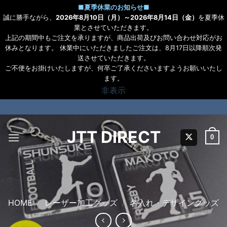
■
夏季休業のお知らせ
■
誠に勝手ながら、
2026年8月10日（月）～2026年8月14日（金）
を夏季休
業とさせていただきます。
上記の期間中もご注文を承りますが、商品出荷及びお問い合わせ対応がお
休みとなります。 休業中にいただきましたご注文は、8月17日以降順次発
送させていただきます。
ご不便をお掛けいたしますが、何卒ご了承くださいますようお願いいたし
ます。
非表示
Skip
to
content
JTT DIRECT
0
HOME
/
レーザー加工グッズ
/
名入れ・デザイングッズ