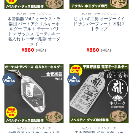
名入れ・デザイングッズ
名入れ・デザイングッズ
木管楽器 Vol.2 オーケストラ
じぇいず工房 オーダーメイ
楽団 パートアクリルキーホ
ド ナンバープレート 木製ス
ルダー アルト テナー バリ
トラップ
トン サックス モーテルキー
名入れ レーザー彫刻 オーダ
ーメイド
¥
880
¥
880
(税込)
(税込)
Js
Js
Works
Works
名入れ・デザイングッズ
名入れ・デザイングッズ
金管楽器 Vol.1 オーケストラ
干支守護尊 戌年 亥年 いぬ