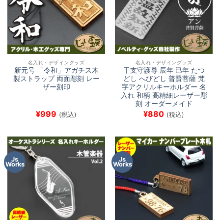
名入れ・デザイングッズ
名入れ・デザイングッズ
新元号 「令和」アガチス木
干支守護尊 辰年 巳年 たつ
製ストラップ 両面彫刻 レー
どし へびどし 普賢菩薩 梵
ザー刻印
字アクリルキーホルダー 名
入れ 和柄 高精細レーザー彫
刻 オーダーメイド
¥
999
¥
880
(税込)
(税込)
Js
Js
Works
Works