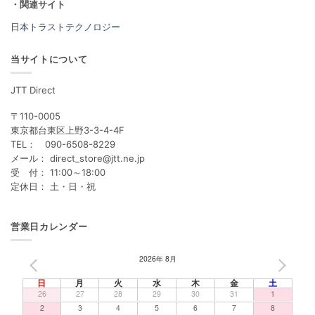
・関連サイト
日本トラストテクノロジー
当サイトについて
JTT Direct
〒110-0005
東京都台東区上野3-3-4-4F
TEL： 090-6508-8229
メール： direct_store@jtt.ne.jp
受 付： 11:00～18:00
定休日： 土・日・祝
営業日カレンダー
2026年 8月
PREV
NEXT
日
月
火
水
木
金
土
26
27
28
29
30
31
1
2
3
4
5
6
7
8