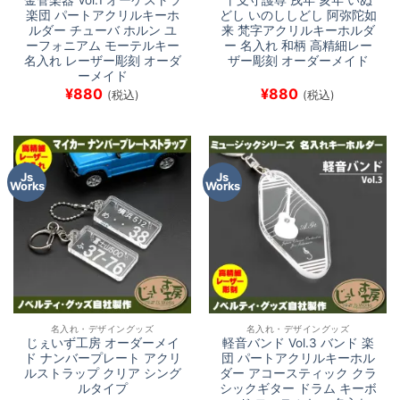
楽団 パートアクリルキーホ
どし いのししどし 阿弥陀如
ルダー チューバ ホルン ユ
来 梵字アクリルキーホルダ
ーフォニアム モーテルキー
ー 名入れ 和柄 高精細レー
名入れ レーザー彫刻 オーダ
ザー彫刻 オーダーメイド
ーメイド
¥
880
¥
880
(税込)
(税込)
Js
Js
Works
Works
名入れ・デザイングッズ
名入れ・デザイングッズ
じぇいず工房 オーダーメイ
軽音バンド Vol.3 バンド 楽
ド ナンバープレート アクリ
団 パートアクリルキーホル
ルストラップ クリア シング
ダー アコースティック クラ
ルタイプ
シックギター ドラム キーボ