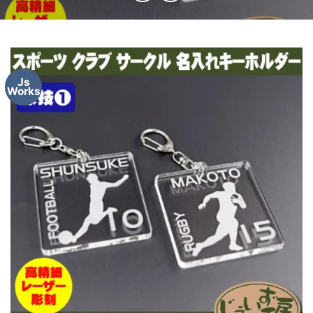
Js
Works