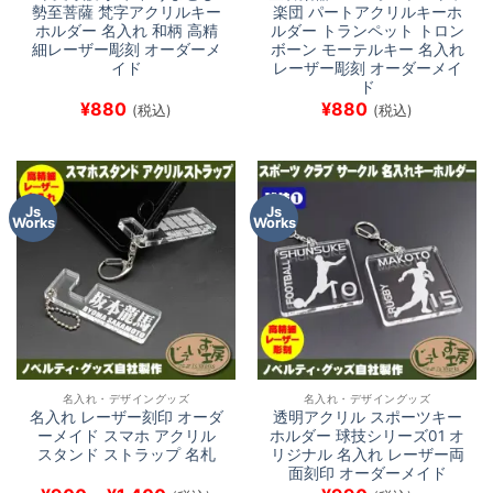
勢至菩薩 梵字アクリルキー
楽団 パートアクリルキーホ
ホルダー 名入れ 和柄 高精
ルダー トランペット トロン
細レーザー彫刻 オーダーメ
ボーン モーテルキー 名入れ
イド
レーザー彫刻 オーダーメイ
ド
¥
880
¥
880
(税込)
(税込)
Js
Js
Works
Works
名入れ・デザイングッズ
名入れ・デザイングッズ
名入れ レーザー刻印 オーダ
透明アクリル スポーツキー
ーメイド スマホ アクリル
ホルダー 球技シリーズ01 オ
スタンド ストラップ 名札
リジナル 名入れ レーザー両
面刻印 オーダーメイド