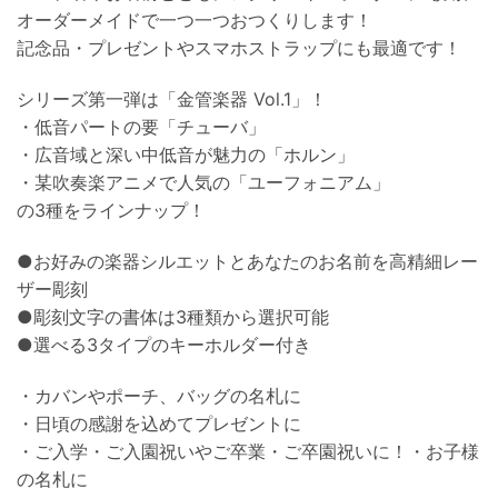
オーダーメイドで一つ一つおつくりします！
記念品・プレゼントやスマホストラップにも最適です！
シリーズ第一弾は「金管楽器 Vol.1」！
・低音パートの要「チューバ」
・広音域と深い中低音が魅力の「ホルン」
・某吹奏楽アニメで人気の「ユーフォニアム」
の3種をラインナップ！
●お好みの楽器シルエットとあなたのお名前を高精細レー
ザー彫刻
●彫刻文字の書体は3種類から選択可能
●選べる3タイプのキーホルダー付き
・カバンやポーチ、バッグの名札に
・日頃の感謝を込めてプレゼントに
・ご入学・ご入園祝いやご卒業・ご卒園祝いに！・お子様
の名札に