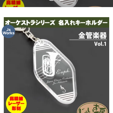
Js
Works