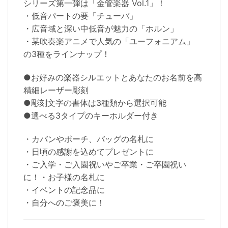
シリーズ第一弾は「金管楽器 Vol.1」！
・低音パートの要「チューバ」
・広音域と深い中低音が魅力の「ホルン」
・某吹奏楽アニメで人気の「ユーフォニアム」
の3種をラインナップ！
●お好みの楽器シルエットとあなたのお名前を高
精細レーザー彫刻
●彫刻文字の書体は3種類から選択可能
●選べる3タイプのキーホルダー付き
・カバンやポーチ、バッグの名札に
・日頃の感謝を込めてプレゼントに
・ご入学・ご入園祝いやご卒業・ご卒園祝い
に！・お子様の名札に
・イベントの記念品に
・自分へのご褒美に！