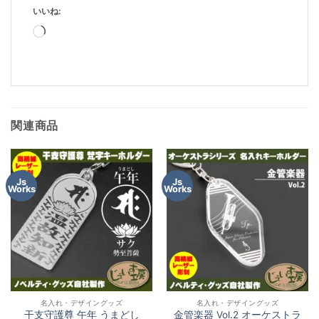
いいね:
読
み
込
み
中…
関連商品
Js
Js
Works
Works
名入れ・デザイングッズ
名入れ・デザイングッズ
干支守護尊 午年 うまどし
金管楽器 Vol.2 オーケストラ