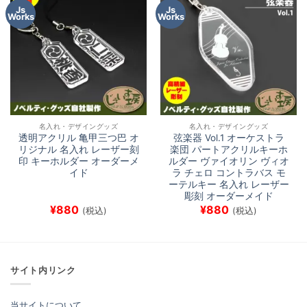
¥1,160
Js
Js
Works
Works
名入れ・デザイングッズ
名入れ・デザイングッズ
透明アクリル 亀甲三つ巴 オ
弦楽器 Vol.1 オーケストラ
リジナル 名入れ レーザー刻
楽団 パートアクリルキーホ
印 キーホルダー オーダーメ
ルダー ヴァイオリン ヴィオ
イド
ラ チェロ コントラバス モ
ーテルキー 名入れ レーザー
彫刻 オーダーメイド
¥
880
¥
880
(税込)
(税込)
サイト内リンク
当サイトについて