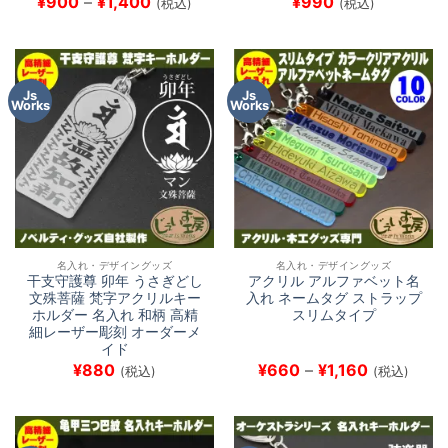
価
¥
900
–
¥
1,400
¥
990
(税込)
(税込)
格
帯:
¥900
–
¥1,400
Js
Js
Works
Works
名入れ・デザイングッズ
名入れ・デザイングッズ
干支守護尊 卯年 うさぎどし
アクリル アルファベット名
文殊菩薩 梵字アクリルキー
入れ ネームタグ ストラップ
ホルダー 名入れ 和柄 高精
スリムタイプ
細レーザー彫刻 オーダーメ
イド
価
¥
880
¥
660
–
¥
1,160
(税込)
(税込)
格
帯:
¥660
–