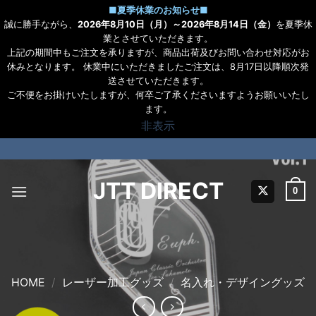
■
夏季休業のお知らせ
■
誠に勝手ながら、
2026年8月10日（月）～2026年8月14日（金）
を夏季休
業とさせていただきます。
上記の期間中もご注文を承りますが、商品出荷及びお問い合わせ対応がお
休みとなります。 休業中にいただきましたご注文は、8月17日以降順次発
送させていただきます。
ご不便をお掛けいたしますが、何卒ご了承くださいますようお願いいたし
ます。
非表示
Skip
to
content
JTT DIRECT
0
HOME
/
レーザー加工グッズ
/
名入れ・デザイングッズ