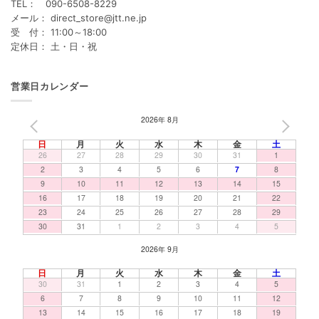
TEL： 090-6508-8229
メール： direct_store@jtt.ne.jp
受 付： 11:00～18:00
定休日： 土・日・祝
営業日カレンダー
2026年 8月
PREV
NEXT
日
月
火
水
木
金
土
26
27
28
29
30
31
1
2
3
4
5
6
7
8
9
10
11
12
13
14
15
16
17
18
19
20
21
22
23
24
25
26
27
28
29
30
31
1
2
3
4
5
2026年 9月
日
月
火
水
木
金
土
30
31
1
2
3
4
5
6
7
8
9
10
11
12
13
14
15
16
17
18
19