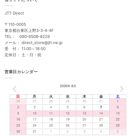
JTT Direct
〒110-0005
東京都台東区上野3-3-4-4F
TEL： 090-6508-8229
メール： direct_store@jtt.ne.jp
受 付： 11:00～18:00
定休日： 土・日・祝
営業日カレンダー
2026年 8月
PREV
NEXT
日
月
火
水
木
金
土
26
27
28
29
30
31
1
2
3
4
5
6
7
8
9
10
11
12
13
14
15
16
17
18
19
20
21
22
23
24
25
26
27
28
29
30
31
1
2
3
4
5