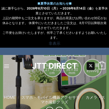
■
夏季休業のお知らせ
■
誠に勝手ながら、
2026年8月10日（月）～2026年8月14日（金）
を夏季休
業とさせていただきます。
上記の期間中もご注文を承りますが、商品出荷及びお問い合わせ対応がお
休みとなります。 休業中にいただきましたご注文は、8月17日以降順次発
送させていただきます。
ご不便をお掛けいたしますが、何卒ご了承くださいますようお願いいたし
ます。
非表示
Skip
to
content
JTT DIRECT
0
HOME
/
スマホ・モバイル機器アクセサリ
/
カメラ・ス
マホ撮影グッズ