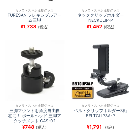
カメラ・スマホ撮影グッズ
カメラ・スマホ撮影グッズ
FURESAN フレキシブルアー
ネッククリップホルダー
ム三脚
NECKCLIP-P
¥
1,738
¥
1,452
(税込)
(税込)
カメラ・スマホ撮影グッズ
カメラ・スマホ撮影グッズ
三脚マウントを角度自由自
ベルトクリップホルダー3軸
在に！ ボールヘッド 三脚ア
BELTCLIP3A-P
タッチメント CAS-02
¥
748
¥
1,791
(税込)
(税込)