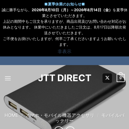
■
夏季休業のお知らせ
■
誠に勝手ながら、
2026年8月10日（月）～2026年8月14日（金）
を夏季休
業とさせていただきます。
上記の期間中もご注文を承りますが、商品出荷及びお問い合わせ対応がお
休みとなります。 休業中にいただきましたご注文は、8月17日以降順次発
送させていただきます。
ご不便をお掛けいたしますが、何卒ご了承くださいますようお願いいたし
ます。
非表示
Skip
to
content
JTT DIRECT
0
HOME
/
スマホ・モバイル機器アクセサリ
/
モバイルバ
ッテリー