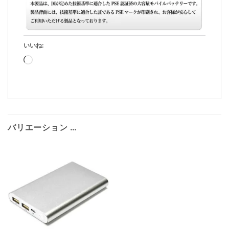
いいね:
読
み
込
み
中…
バリエーション …