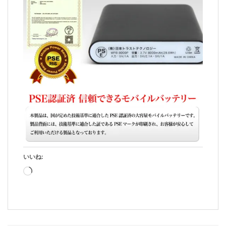
いいね:
読
み
込
み
中…