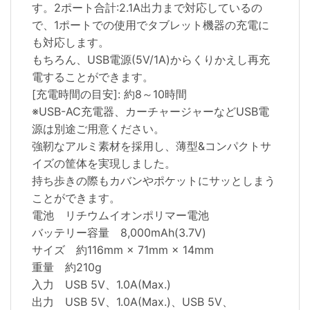
す。2ポート合計:2.1A出力まで対応しているの
で、1ポートでの使用でタブレット機器の充電に
も対応します。
もちろん、USB電源(5V/1A)からくりかえし再充
電することができます。
[充電時間の目安]: 約8～10時間
※USB-AC充電器、カーチャージャーなどUSB電
源は別途ご用意ください。
強靭なアルミ素材を採用し、薄型&コンパクトサ
イズの筐体を実現しました。
持ち歩きの際もカバンやポケットにサッとしまう
ことができます。
電池 リチウムイオンポリマー電池
バッテリー容量 8,000mAh(3.7V)
サイズ 約116mm × 71mm × 14mm
重量 約210g
入力 USB 5V、1.0A(Max.)
出力 USB 5V、1.0A(Max.)、USB 5V、