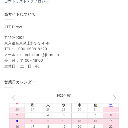
日本トラストテクノロジー
当サイトについて
JTT Direct
〒110-0005
東京都台東区上野3-3-4-4F
TEL： 090-6508-8229
メール： direct_store@jtt.ne.jp
受 付： 11:00～18:00
定休日： 土・日・祝
営業日カレンダー
2026年 8月
PREV
NEXT
日
月
火
水
木
金
土
26
27
28
29
30
31
1
2
3
4
5
6
7
8
9
10
11
12
13
14
15
16
17
18
19
20
21
22