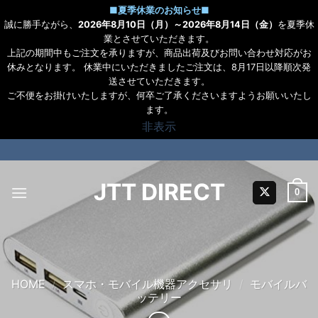
■
夏季休業のお知らせ
■
誠に勝手ながら、
2026年8月10日（月）～2026年8月14日（金）
を夏季休
業とさせていただきます。
上記の期間中もご注文を承りますが、商品出荷及びお問い合わせ対応がお
休みとなります。 休業中にいただきましたご注文は、8月17日以降順次発
送させていただきます。
ご不便をお掛けいたしますが、何卒ご了承くださいますようお願いいたし
ます。
非表示
Skip
to
content
JTT DIRECT
0
HOME
/
スマホ・モバイル機器アクセサリ
/
モバイルバ
ッテリー