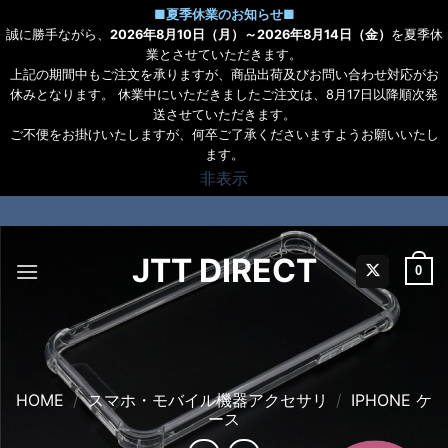
■
夏季休業のお知らせ
■
誠に勝手ながら、
2026年8月10日（月）～2026年8月14日（金）
を夏季休
業とさせていただきます。
上記の期間中もご注文を承りますが、商品出荷及びお問い合わせ対応がお
休みとなります。 休業中にいただきましたご注文は、8月17日以降順次発
送させていただきます。
ご不便をお掛けいたしますが、何卒ご了承くださいますようお願いいたし
ます。
非表示
Skip
to
content
JTT DIRECT
0
HOME
/
スマホ・モバイル機器アクセサリ
/
IPHONE ケ
ース