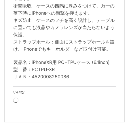
衝撃吸収：ケースの四隅に厚みをつけて、万一の
落下時にiPhoneへの衝撃を抑えます。
キズ防止：ケースのフチを高く設計し、テーブル
に置いても液晶やカメラレンズが当たらないよう
保護。
ストラップホール：側面にストラップホールを設
け、iPhoneでもキーホルダーなど取付け可能。
製品名：iPhoneXR用 PC+TPUケース (6.1inch)
型 番：PCTPU-XR
ＪＡＮ：4520008250086
いいね:
読
み
込
み