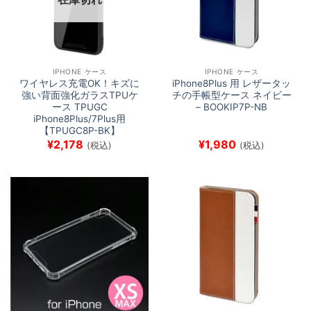
IPHONE ケース
IPHONE ケース
ワイヤレス充電OK！キズに
iPhone8Plus 用 レザータッ
強い背面強化ガラスTPUケ
チの手帳型ケース ネイビー
ース TPUGC
– BOOKIP7P-NB
iPhone8Plus/7Plus用
【TPUGC8P-BK】
¥
2,178
¥
1,980
(税込)
(税込)