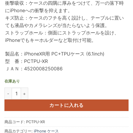
衝撃吸収：ケースの四隅に厚みをつけて、万一の落下時
にiPhoneへの衝撃を抑えます。
キズ防止：ケースのフチを高く設計し、テーブルに置い
ても液晶やカメラレンズが当たらないよう保護。
ストラップホール：側面にストラップホールを設け、
iPhoneでもキーホルダーなど取付け可能。
製品名：iPhoneXR用 PC+TPUケース (6.1inch)
型 番：PCTPU-XR
ＪＡＮ：4520008250086
在庫あり
PCTPUケース（PC素材とTPU素材のハイブリットタイプ） iPhoneXR用 P
カートに入れる
商品コード:
PCTPU-XR
商品カテゴリー:
iPhone ケース