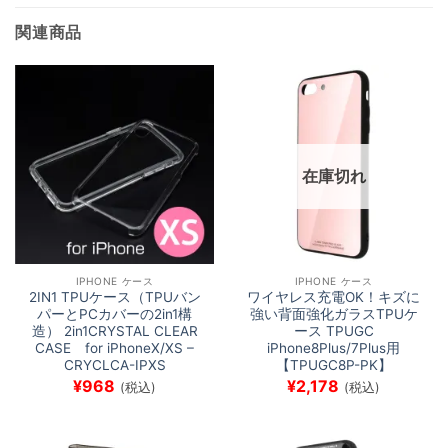
中…
関連商品
在庫切れ
IPHONE ケース
IPHONE ケース
2IN1 TPUケース（TPUバン
ワイヤレス充電OK！キズに
パーとPCカバーの2in1構
強い背面強化ガラスTPUケ
造） 2in1CRYSTAL CLEAR
ース TPUGC
CASE for iPhoneX/XS –
iPhone8Plus/7Plus用
CRYCLCA-IPXS
【TPUGC8P-PK】
¥
968
¥
2,178
(税込)
(税込)