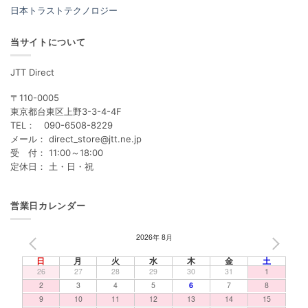
日本トラストテクノロジー
当サイトについて
JTT Direct
〒110-0005
東京都台東区上野3-3-4-4F
TEL： 090-6508-8229
メール： direct_store@jtt.ne.jp
受 付： 11:00～18:00
定休日： 土・日・祝
営業日カレンダー
2026年 8月
PREV
NEXT
日
月
火
水
木
金
土
26
27
28
29
30
31
1
2
3
4
5
6
7
8
9
10
11
12
13
14
15