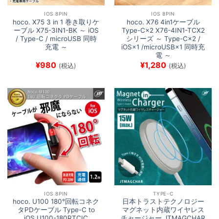
IOS 8PIN
IOS 8PIN
hoco. X75 3 in 1 巻き取りケ
hoco. X76 4in1ケーブル
ーブル X75-3IN1-BK ～ iOS
Type-C×2 X76-4IN1-TCX2
/ Type-C / microUSB 同時
シリーズ ～ Type-C×2 /
充電 ～
iOS×1 /microUSB×1 同時充
電 ～
¥
980
¥
1,280
(税込)
(税込)
IOS 8PIN
TYPE-C
hoco. U100 180°回転コネク
日本トラストテクノロジー
タPDケーブル Type-C to
マグネット内蔵ワイヤレス
iOS U100-180RTCIC
チャージャー JTMAGCHAR