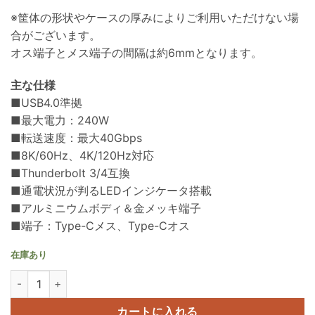
※筐体の形状やケースの厚みによりご利用いただけない場
合がございます。
オス端子とメス端子の間隔は約6mmとなります。
主な仕様
■USB4.0準拠
■最大電力：240W
■転送速度：最大40Gbps
■8K/60Hz、4K/120Hz対応
■Thunderbolt 3/4互換
■通電状況が判るLEDインジケータ搭載
■アルミニウムボディ＆金メッキ端子
■端子：Type-Cメス、Type-Cオス
在庫あり
日本トラストテクノロジー TYPE-C変換コネクター U型 SLIM TCTC-1
カートに入れる