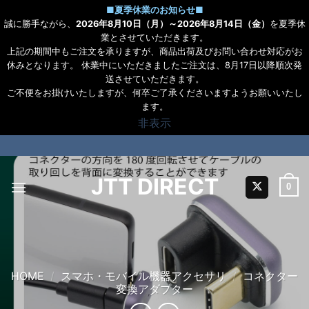
■
夏季休業のお知らせ
■
誠に勝手ながら、
2026年8月10日（月）～2026年8月14日（金）
を夏季休
業とさせていただきます。
上記の期間中もご注文を承りますが、商品出荷及びお問い合わせ対応がお
休みとなります。 休業中にいただきましたご注文は、8月17日以降順次発
送させていただきます。
ご不便をお掛けいたしますが、何卒ご了承くださいますようお願いいたし
ます。
非表示
Skip
to
content
JTT DIRECT
0
HOME
/
スマホ・モバイル機器アクセサリ
/
コネクター
変換アダプター