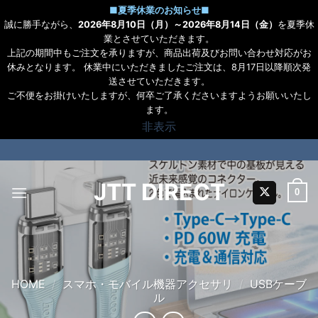
■
夏季休業のお知らせ
■
誠に勝手ながら、
2026年8月10日（月）～2026年8月14日（金）
を夏季休
業とさせていただきます。
上記の期間中もご注文を承りますが、商品出荷及びお問い合わせ対応がお
休みとなります。 休業中にいただきましたご注文は、8月17日以降順次発
送させていただきます。
ご不便をお掛けいたしますが、何卒ご了承くださいますようお願いいたし
ます。
非表示
Skip
to
content
JTT DIRECT
0
HOME
/
スマホ・モバイル機器アクセサリ
/
USBケーブ
ル