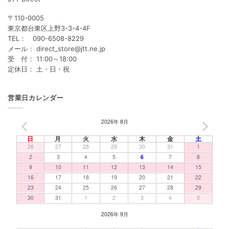
〒110-0005
東京都台東区上野3-3-4-4F
TEL： 090-6508-8229
メール： direct_store@jtt.ne.jp
受 付： 11:00～18:00
定休日： 土・日・祝
営業日カレンダー
2026年 8月
PREV
NEXT
日
月
火
水
木
金
土
26
27
28
29
30
31
1
2
3
4
5
6
7
8
9
10
11
12
13
14
15
16
17
18
19
20
21
22
23
24
25
26
27
28
29
30
31
1
2
3
4
5
2026年 9月