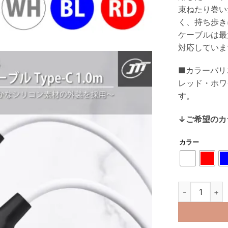
束ねたり巻い
く、持ち歩き
ケーブルは最
対応していま
■カラーバリ
レッド・ホワ
す。
↓ご希望のカ
カラー
hoco. X21Pl