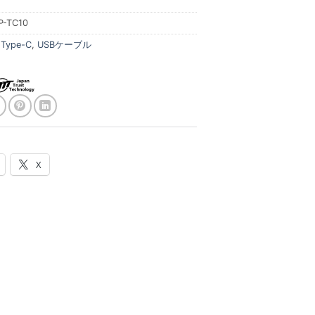
P-TC10
:
Type-C
,
USBケーブル
X