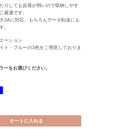
たりしても反発が弱いので収納しやす
に最適です。
大3Aに対応。もちろんデータ転送にも
す。
エーション
イト・ブルーの3色をご用意しておりま
ラーをお選びください。
us シリコン充電ケーブル Type-C 1.0m - X21P-TC10 個
カートに入れる