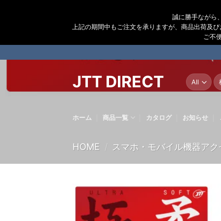
誠に勝手ながら
上記の期間中もご注文を承りますが、商品出荷及び
ご不
Skip
to
content
JTT DIRECT
検
索
結
果
ホーム
商品一覧
カタログ
お知らせ
HOME
/
スマホ・モバイル機器アク