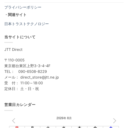
プライバシーポリシー
・関連サイト
日本トラストテクノロジー
当サイトについて
JTT Direct
〒110-0005
東京都台東区上野3-3-4-4F
TEL： 090-6508-8229
メール： direct_store@jtt.ne.jp
受 付： 11:00～18:00
定休日： 土・日・祝
営業日カレンダー
2026年 8月
PREV
NEXT
日
月
火
水
木
金
土