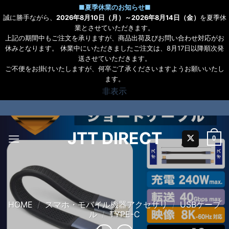
■
夏季休業のお知らせ
■
誠に勝手ながら、
2026年8月10日（月）～2026年8月14日（金）
を夏季休
業とさせていただきます。
上記の期間中もご注文を承りますが、商品出荷及びお問い合わせ対応がお
休みとなります。 休業中にいただきましたご注文は、8月17日以降順次発
送させていただきます。
ご不便をお掛けいたしますが、何卒ご了承くださいますようお願いいたし
ます。
非表示
Skip
to
content
JTT DIRECT
0
HOME
/
スマホ・モバイル機器アクセサリ
/
USBケーブ
ル
/
TYPE-C