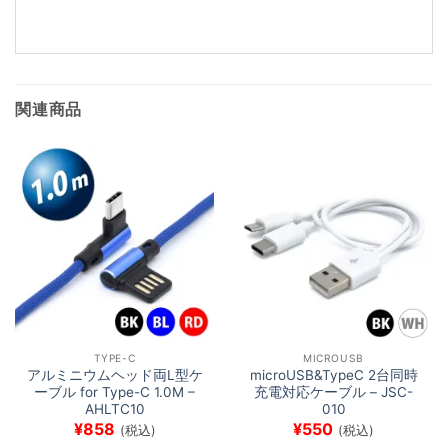
み
込
み
中…
関連商品
TYPE-C
MICROUSB
アルミニウムヘッド両L型ケ
microUSB&TypeC 2台同時
ーブル for Type-C 1.0M –
充電対応ケーブル – JSC-
AHLTC10
010
¥
858
¥
550
(税込)
(税込)