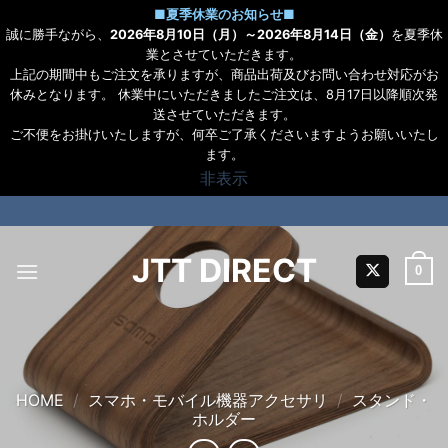
■
夏季休業のお知らせ
■
誠に勝手ながら、
2026年8月10日（月）～2026年8月14日（金）
を夏季休
業とさせていただきます。
上記の期間中もご注文を承りますが、商品出荷及びお問い合わせ対応がお
休みとなります。 休業中にいただきましたご注文は、8月17日以降順次発
送させていただきます。
ご不便をお掛けいたしますが、何卒ご了承くださいますようお願いいたし
ます。
非表示
Skip
to
content
JTT DIRECT
0
HOME
/
スマホ・モバイル機器アクセサリ
/
スタンド・
ホルダー