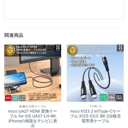
み
込
み
中…
関連商品
映像出力用ケーブル
TYPE-C
hoco UA27 HDMI 変換ケー
hoco X123 2 in1Type-Cケー
ブル for iOS UA27-LH-BK
ブル X123-CCC-BK 2分岐充
iPhoneの画面をテレビに表
電専用ケーブル
示